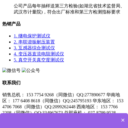
公司产品每年抽样送第三方检验(如湖北省技术监督局、
武汉市计量院)，符合出厂标准和第三方检测指标要求
热销产品
1. 继电保护测试仪
2. 串联谐振耐压装置
3. 互感器综合测试仪
4. 变压器直流电阻测试仪
5. 真空开关真空度测试仪
联系我们
销售总机： 153 7754 9268（同微信）QQ:277890677
华南地
区： 177 6408 8618（同微信）QQ:245795193
华东地区： 153
4706 7068（同微信）QQ:2099262448
西南地区： 153 7766
2208（同微信）QQ:334967673
总部座机： 027-8799 9528
×
服务支持：
027-87999528 咨询QQ：3558518371