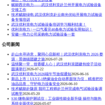
赋能西北电力——武汉优利克赴兰州开展电力试验设备
交接工作
技术赋能绿电 武汉优利克赴云南光伏站开展电力试验设
备专项培训
武汉优利克电力试验设备培训学习顺利结束！
优利克电力 | 一口气看完40条电力试验实用知识！
安徽一电力公司采购电力试验设备一套
公司新闻
赴山水寻诗意，聚同心启新程｜武汉优利克电力 2026 婺
源・景德镇团建之旅
2026-07-28
温情聚一堂，饺香暖人心｜武汉优利克团建包饺子活动
圆满举行
2026-07-22
武汉优利克电力2026端午节放假通知
2026-06-16
新品上市｜ULYZ-1绝缘油全自动界面张力仪，精准把控
油品品质，守护电力设备安全
2026-06-10
技术赋能赴陇原 我司工程师赴兰州完成电气试验设备调
试教学
2026-05-20
S30 继电保护测试仪：工业级性能全新升级 操控与散热
系统全面优化
2026-05-07