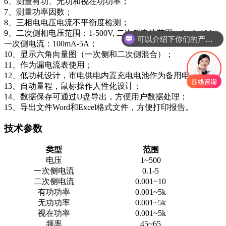
6、测量有功、无功和视在功功率；
7、测量功率因数；
8、三相电电压电流不平衡度检测；
9、二次侧相电压范围：1-500V, 二次侧电流范围：1mA-10A，
可以介绍下你们的产品么
一次侧电流：100mA-5A；
10、显示六角向量图（一次侧和二次侧混合）；
11、作为漏电流表使用；
12、低功耗设计，市电供电内置充电电池作为备用电源；
13、自动量程，鼠标操作人性化设计；
14、数据保存可通过U盘导出，方便用户数据处理；
15、导出文件Word和Excel格式文件，方便打印报告。
技术参数
类型
范围
电压
1~500
一次侧电流
0.1-5
二次侧电流
0.001~10
有功功率
0.001~5k
无功功率
0.001~5k
视在功率
0.001~5k
频率
45~65