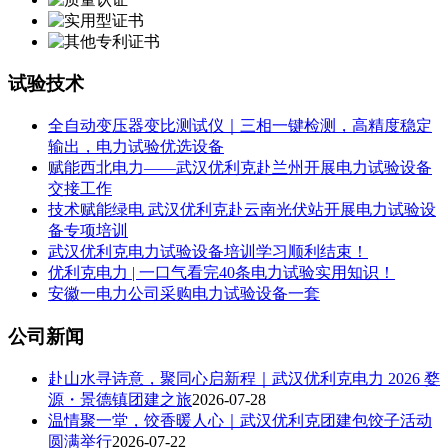
试验技术
全自动变压器变比测试仪｜三相一键检测，高精度稳定
输出，电力试验优选设备
赋能西北电力——武汉优利克赴兰州开展电力试验设备
交接工作
技术赋能绿电 武汉优利克赴云南光伏站开展电力试验设
备专项培训
武汉优利克电力试验设备培训学习顺利结束！
优利克电力 | 一口气看完40条电力试验实用知识！
安徽一电力公司采购电力试验设备一套
公司新闻
赴山水寻诗意，聚同心启新程｜武汉优利克电力 2026 婺
源・景德镇团建之旅
2026-07-28
温情聚一堂，饺香暖人心｜武汉优利克团建包饺子活动
圆满举行
2026-07-22