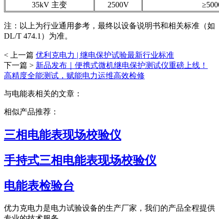
35kV 主变
2500V
≥50
注：以上为行业通用参考，最终以设备说明书和相关标准（如
DL/T 474.1）为准。
< 上一篇
优利克电力 | 继电保护试验最新行业标准
下一篇 >
新品发布｜便携式微机继电保护测试仪重磅上线！
高精度全能测试，赋能电力运维高效检修
与电能表相关的文章：
相似产品推荐：
三相电能表现场校验仪
手持式三相电能表现场校验仪
电能表检验台
优力克电力是电力试验设备的生产厂家，我们的产品全程提供
专业的技术服务。