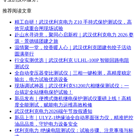
推荐阅读文章
精工自研！武汉优利克电力 Z10 手持式保护测试仪，高
效完成重合闸现场试验
赴山水寻诗意，聚同心启新程｜武汉优利克电力 2026 婺
源・景德镇团建之旅
温情聚一堂，饺香暖人心｜武汉优利克团建包饺子活动
圆满举行
行业实测优选｜武汉优利克 ULHL-100P 智能回路电阻
测试仪
全自动变压器变比测试仪｜三相一键检测，高精度稳定
输出，电力试验优选设备
现场调试神器｜武汉优利克S1200六相继保测试仪：一
台搞定全站继电保护试验！
新品发布｜便携式微机继电保护测试仪重磅上线！高精
度全能测试，赋能电力运维高效检修
武汉优利克电力2026端午节放假通知
新品上市｜ULYZ-1绝缘油全自动界面张力仪，精准把控
油品品质，守护电力设备安全
优利克电力 |绝缘电阻测试仪：试验步骤、注意事项与标