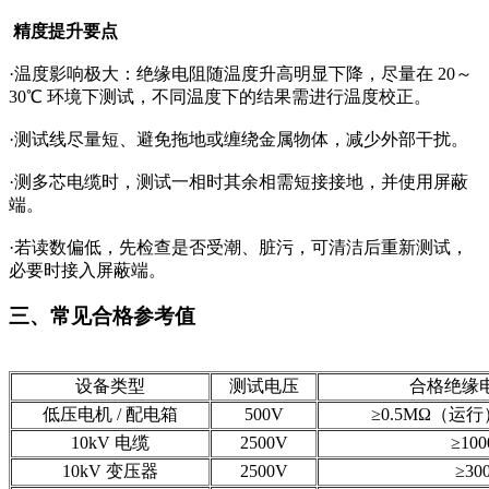
精度提升要点
·温度影响极大：绝缘电阻随温度升高明显下降，尽量在 20～
30℃ 环境下测试，不同温度下的结果需进行温度校正。
·测试线尽量短、避免拖地或缠绕金属物体，减少外部干扰。
·测多芯电缆时，测试一相时其余相需短接接地，并使用屏蔽
端。
·若读数偏低，先检查是否受潮、脏污，可清洁后重新测试，
必要时接入屏蔽端。
三、常见合格参考值
设备类型
测试电压
合格绝缘
低压电机 / 配电箱
500V
≥0.5MΩ（运行
10kV 电缆
2500V
≥10
10kV 变压器
2500V
≥30