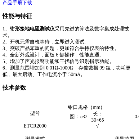
产品手册下载
性能与特征
1、
钳形接地电阻测试仪
采用先进的算法及数字集成处理技
术。
2、开机无需自检等待，立即进入测试。
3、突破产品笨重的问题，更加符合手持仪表的特性。
4、全新外观设计，面板 6 键操作，性能直通。
5、增加了声光报警功能和干扰信号识别指示功能。
6、测量范围增加到 0.01Ω-1000Ω，存储数据 99 组，功耗更
低，最大启动、工作电流小于 50mA。
技术参数
钳口规格（mm）
型号
长：
圆：φ32
0.
30×65
ETCR2000
√
测量模式
测量范围