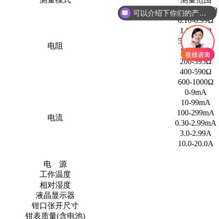
可以介绍下你们的产品么
0.010-0.099Ω
你们是怎么收费的呢
0.10-0.99Ω
1.0-49.9Ω
50.0-99.5Ω
电阻
100-199Ω
200-395Ω
400-590Ω
600-1000Ω
0-9mA
10-99mA
100-299mA
电流
0.30-2.99mA
3.0-2.99A
10.0-20.0A
电 源
工作温度
相对湿度
液晶显示器
钳口张开尺寸
钳表质量(含电池)