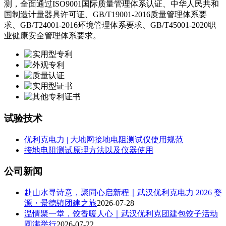
测，全面通过ISO9001国际质量管理体系认证、中华人民共和
国制造计量器具许可证、GB/T19001-2016质量管理体系要
求、GB/T24001-2016环境管理体系要求、GB/T45001-2020职
业健康安全管理体系要求。
试验技术
优利克电力 | 大地网接地电阻测试仪使用规范
接地电阻测试原理方法以及仪器使用
公司新闻
赴山水寻诗意，聚同心启新程｜武汉优利克电力 2026 婺
源・景德镇团建之旅
2026-07-28
温情聚一堂，饺香暖人心｜武汉优利克团建包饺子活动
圆满举行
2026-07-22