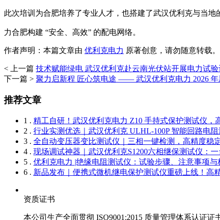
此次培训为合肥培养了专业人才，也搭建了武汉优利克与当地
力合肥构建 “安全、高效” 的配电网络。
作者声明：本篇文章由
优利克电力
原著创意，请勿随意转载。
< 上一篇
技术赋能绿电 武汉优利克赴云南光伏站开展电力试验
下一篇 >
聚力启新程 匠心筑电途 —— 武汉优利克电力 2026 
推荐文章
1 .
精工自研！武汉优利克电力 Z10 手持式保护测试仪
2 .
行业实测优选｜武汉优利克 ULHL-100P 智能回路电
3 .
全自动变压器变比测试仪｜三相一键检测，高精度稳
4 .
现场调试神器｜武汉优利克S1200六相继保测试仪：
5 .
优利克电力 |绝缘电阻测试仪：试验步骤、注意事项与标
6 .
新品发布｜便携式微机继电保护测试仪重磅上线！高
资质证书
本公司生产全面贯彻 ISO9001:2015 质量管理体系认