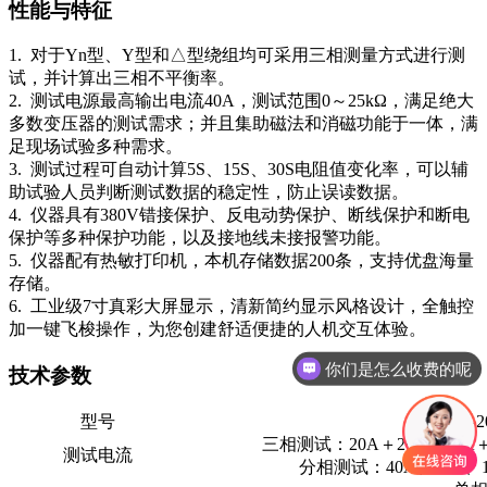
性能与特征
1. 对于Yn型、Y型和△型绕组均可采用三相测量方式进行测
试，并计算出三相不平衡率。
2. 测试电源最高输出电流40A，测试范围0～25kΩ，满足绝大
多数变压器的测试需求；并且集助磁法和消磁功能于一体，满
足现场试验多种需求。
3. 测试过程可自动计算5S、15S、30S电阻值变化率，可以辅
助试验人员判断测试数据的稳定性，防止误读数据。
4. 仪器具有380V错接保护、反电动势保护、断线保护和断电
保护等多种保护功能，以及接地线未接报警功能。
5. 仪器配有热敏打印机，本机存储数据200条，支持优盘海量
存储。
6. 工业级7寸真彩大屏显示，清新简约显示风格设计，全触控
加一键飞梭操作，为您创建舒适便捷的人机交互体验。
你们是怎么收费的呢
技术参数
型号
ULZZ-2
三相测试：20A＋20A、10A＋
测试电流
分相测试：40A、20A、1