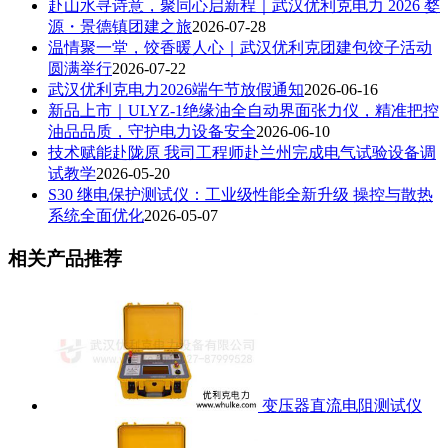
赴山水寻诗意，聚同心启新程｜武汉优利克电力 2026 婺
源・景德镇团建之旅
2026-07-28
温情聚一堂，饺香暖人心｜武汉优利克团建包饺子活动
圆满举行
2026-07-22
武汉优利克电力2026端午节放假通知
2026-06-16
新品上市｜ULYZ-1绝缘油全自动界面张力仪，精准把控
油品品质，守护电力设备安全
2026-06-10
技术赋能赴陇原 我司工程师赴兰州完成电气试验设备调
试教学
2026-05-20
S30 继电保护测试仪：工业级性能全新升级 操控与散热
系统全面优化
2026-05-07
相关产品推荐
变压器直流电阻测试仪