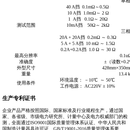
单
40 A挡 0.1mΩ～0.5Ω
10 A挡 1.0mΩ～ 2 Ω
1 A挡 0.1Ω～ 20Ω
测试范围
10mA挡 50Ω～ 2kΩ
三
20A + 20A挡 0.2mΩ ～ 0.3Ω
5 A + 5 A挡 10 mΩ ～ 1.5Ω
0.2A+0.2A挡 1.0 Ω ～ 30 Ω
最高分辨率
0.1u
准确度
±（读数×0.
外型尺寸
428mm×350m
重量
13.4 
环境温度： －10℃ ～ 50℃
使用条件
工作电源： AC220V ± 10%
生产专利证书
企业产品严格按照国际、国家标准及行业规程生产，通过国
家、各省级、市级电力研究所、计量中心及电力权威部门的检
测，全面通过ISO9001国际质量管理体系认证、中华人民共和
国制造计量器具许可证、GB/T19001-2016质量管理体系要