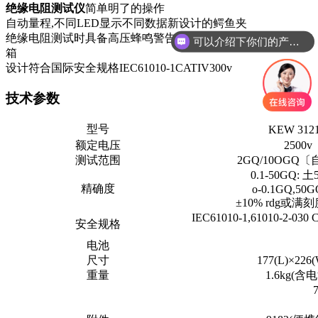
绝缘电阻测试仪
简单明了的操作
自动量程,不同LED显示不同数据新设计的鳄鱼夹
绝缘电阻测试时具备高压蜂鸣警告功能配备了结实坚固的携带
可以介绍下你们的产品么
箱
设计符合国际安全规格IEC61010-1CATIV300v
技术参数
型号
KEW 312
额定电压
2500v
测试范围
2GQ/10OGQ
0.1-50GQ: 土5
精确度
o-0.1GQ,50GQ
±10% rdg或满刻
IEC61010-1,61010-2-030
安全规格
电池
尺寸
177(L)×226
重量
1.6kg(含电