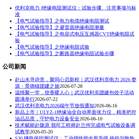
优利克电力 |绝缘电阻测试仪：试验步骤、注意事项与标
准​
【电气试验指导】之电力电缆绝缘电阻测试
【电气试验指导】之避雷器绝缘电阻测量
【电气试验指导】之电容式电压互感器CVT绝缘电阻试
验
【电气试验指导】之绝缘电阻试验
【电气试验指导】之断路器绝缘电阻试验步骤
公司新闻
赴山水寻诗意，聚同心启新程｜武汉优利克电力 2026 婺
源・景德镇团建之旅
2026-07-28
温情聚一堂，饺香暖人心｜武汉优利克团建包饺子活动
圆满举行
2026-07-22
武汉优利克电力2026端午节放假通知
2026-06-16
新品上市｜ULYZ-1绝缘油全自动界面张力仪，精准把控
油品品质，守护电力设备安全
2026-06-10
技术赋能赴陇原 我司工程师赴兰州完成电气试验设备调
试教学
2026-05-20
S30 继电保护测试仪：工业级性能全新升级 操控与散热