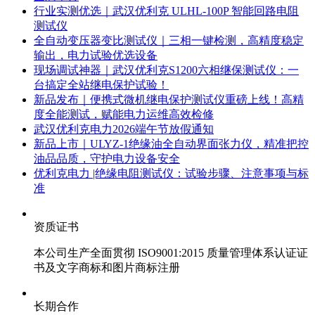
行业实测优选｜武汉优利克 ULHL-100P 智能回路电阻
测试仪
全自动变压器变比测试仪｜三相一键检测，高精度稳定
输出，电力试验优选设备
现场调试神器｜武汉优利克S1200六相继保测试仪：一
台搞定全站继电保护试验！
新品发布｜便携式微机继电保护测试仪重磅上线！高精
度全能测试，赋能电力运维高效检修
武汉优利克电力2026端午节放假通知
新品上市｜ULYZ-1绝缘油全自动界面张力仪，精准把控
油品品质，守护电力设备安全
优利克电力 |绝缘电阻测试仪：试验步骤、注意事项与标
准​
资质证书
本公司生产全面贯彻 ISO9001:2015 质量管理体系认证证
书及文字商标和图片商标注册
长期合作