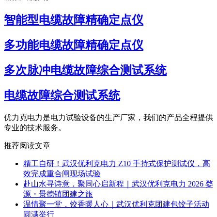
智能型电缆故障精确定点仪
多功能电缆故障精确定点仪
多次脉冲电缆故障综合测试系统
电缆故障综合测试系统
优力克电力是电力试验设备的生产厂家，我们的产品全程提供
专业的技术服务。
推荐阅读文章
精工自研！武汉优利克电力 Z10 手持式保护测试仪，高
效完成重合闸现场试验
赴山水寻诗意，聚同心启新程｜武汉优利克电力 2026 婺
源・景德镇团建之旅
温情聚一堂，饺香暖人心｜武汉优利克团建包饺子活动
圆满举行