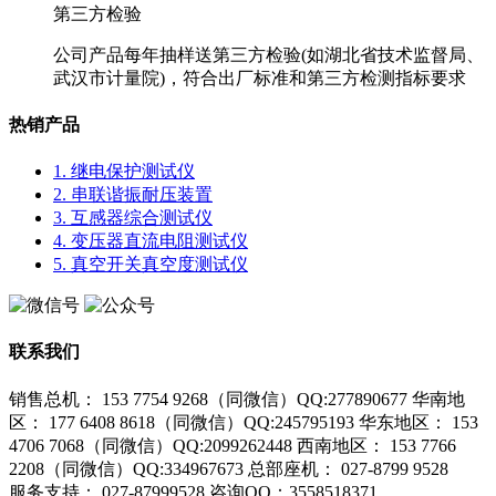
第三方检验
公司产品每年抽样送第三方检验(如湖北省技术监督局、
武汉市计量院)，符合出厂标准和第三方检测指标要求
热销产品
1. 继电保护测试仪
2. 串联谐振耐压装置
3. 互感器综合测试仪
4. 变压器直流电阻测试仪
5. 真空开关真空度测试仪
联系我们
销售总机： 153 7754 9268（同微信）QQ:277890677
华南地
区： 177 6408 8618（同微信）QQ:245795193
华东地区： 153
4706 7068（同微信）QQ:2099262448
西南地区： 153 7766
2208（同微信）QQ:334967673
总部座机： 027-8799 9528
服务支持：
027-87999528 咨询QQ：3558518371