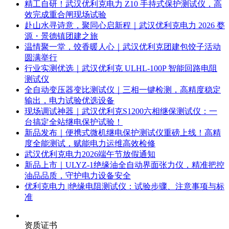
精工自研！武汉优利克电力 Z10 手持式保护测试仪，高
效完成重合闸现场试验
赴山水寻诗意，聚同心启新程｜武汉优利克电力 2026 婺
源・景德镇团建之旅
温情聚一堂，饺香暖人心｜武汉优利克团建包饺子活动
圆满举行
行业实测优选｜武汉优利克 ULHL-100P 智能回路电阻
测试仪
全自动变压器变比测试仪｜三相一键检测，高精度稳定
输出，电力试验优选设备
现场调试神器｜武汉优利克S1200六相继保测试仪：一
台搞定全站继电保护试验！
新品发布｜便携式微机继电保护测试仪重磅上线！高精
度全能测试，赋能电力运维高效检修
武汉优利克电力2026端午节放假通知
新品上市｜ULYZ-1绝缘油全自动界面张力仪，精准把控
油品品质，守护电力设备安全
优利克电力 |绝缘电阻测试仪：试验步骤、注意事项与标
准​
资质证书