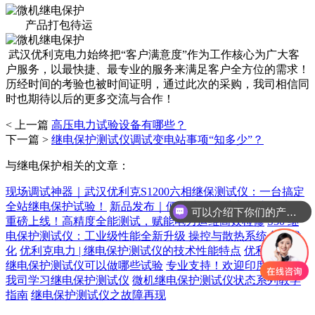
产品打包待运
武汉优利克电力始终把“客户满意度”作为工作核心为广大客
户服务，以最快捷、最专业的服务来满足客户全方位的需求！
历经时间的考验也被时间证明，通过此次的采购，我司相信同
时也期待以后的更多交流与合作！
< 上一篇
高压电力试验设备有哪些？
下一篇 >
继电保护测试仪调试变电站事项“知多少”？
与继电保护相关的文章：
现场调试神器｜武汉优利克S1200六相继保测试仪：一台搞定
可以介绍下你们的产品么
全站继电保护试验！
新品发布｜便携式微机继电保护测试仪
重磅上线！高精度全能测试，赋能电力运维高效检修
S30 继
你们是怎么收费的呢
电保护测试仪：工业级性能全新升级 操控与散热系统全面优
化
优利克电力 | 继电保护测试仪的技术性能特点
优利克电力|
继电保护测试仪可以做哪些试验
专业支持！欢迎印度客户来
我司学习继电保护测试仪
微机继电保护测试仪状态系列教学
指南
继电保护测试仪之故障再现