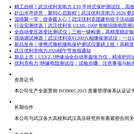
精工自研！武汉优利克电力 Z10 手持式保护测试仪，高
赴山水寻诗意，聚同心启新程｜武汉优利克电力 2026 
温情聚一堂，饺香暖人心｜武汉优利克团建包饺子活动圆
行业实测优选｜武汉优利克 ULHL-100P 智能回路电阻测
全自动变压器变比测试仪｜三相一键检测，高精度稳定输
现场调试神器｜武汉优利克S1200六相继保测试仪：一
新品发布｜便携式微机继电保护测试仪重磅上线！高精度
武汉优利克电力2026端午节放假通知
新品上市｜ULYZ-1绝缘油全自动界面张力仪，精准把
优利克电力 |绝缘电阻测试仪：试验步骤、注意事项与标准
资质证书
本公司生产全面贯彻 ISO9001:2015 质量管理体系认
长期合作
本公司与武汉各大高校和武汉高压研究所有着紧密合同关