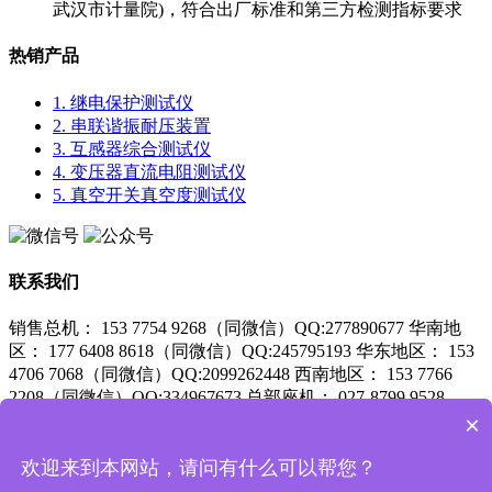
武汉市计量院)，符合出厂标准和第三方检测指标要求
热销产品
1. 继电保护测试仪
2. 串联谐振耐压装置
3. 互感器综合测试仪
4. 变压器直流电阻测试仪
5. 真空开关真空度测试仪
联系我们
销售总机： 153 7754 9268（同微信）QQ:277890677
华南地
区： 177 6408 8618（同微信）QQ:245795193
华东地区： 153
4706 7068（同微信）QQ:2099262448
西南地区： 153 7766
2208（同微信）QQ:334967673
总部座机： 027-8799 9528
×
服务支持：
027-87999528 咨询QQ：3558518371
鄂ICP备15018841号-1
欢迎来到本网站，请问有什么可以帮您？