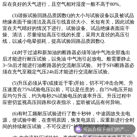
应在良好的天气进行，且空气相对湿度一般不高于80%。
(3)谐振试验回路品质因数Q的大小与试验设备以及被试品
绝缘表面干燥清洁及高压引线直径大小、长短有关，因此试验
宜在天气晴好的情况下进行。试验设备、试品绝缘表面应干
燥、清洁，尽量缩短高压引线的长度，采用大直径的高压引
线，以减小电晕损耗，提高试验回路品质因数Q.
(4)对于过滤和新加油的断路器必须等油中气泡全部逸出
后才能进行耐压试验，以免油 中气泡引起放电。般需要静止
3~5h后才能进行油断路器的交流耐压试验。 对于SF6断路器必
须在充气至额定气压24h后才能进行交流耐压试验。
(5)升压必须从零(或接近于零)开始，切不可冲击合闸。升
压速度在75%试验电压以前，可以是任意的，自75%电压开始
应均匀升压，约为每秒2%试验电压的速率升压。升压过程中
应密切监视高压回路和仪表指示，监听被试品有何异响。
(6)有时工频耐压试验进行了数十秒钟，中途因故失去电
源，使试验中断，在查明原因，恢复电源后，应重新进行全时
可以介绍下你们的产品么
间的持续耐压试验，不可仅进行“补足时间”的试验。
你们是怎么收费的呢