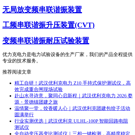
无局放变频串联谐振装置
工频串联谐振升压装置(CVT)
变频串联谐振耐压试验装置
优力克电力是电力试验设备的生产厂家，我们的产品全程提供
专业的技术服务。
推荐阅读文章
精工自研！武汉优利克电力 Z10 手持式保护测试仪，高
效完成重合闸现场试验
赴山水寻诗意，聚同心启新程｜武汉优利克电力 2026 婺
源・景德镇团建之旅
温情聚一堂，饺香暖人心｜武汉优利克团建包饺子活动
圆满举行
行业实测优选｜武汉优利克 ULHL-100P 智能回路电阻
测试仪
全自动变压器变比测试仪｜三相一键检测，高精度稳定