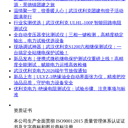
源・景德镇团建之旅
温情聚一堂，饺香暖人心｜武汉优利克团建包饺子活动
圆满举行
行业实测优选｜武汉优利克 ULHL-100P 智能回路电阻
测试仪
全自动变压器变比测试仪｜三相一键检测，高精度稳定
输出，电力试验优选设备
现场调试神器｜武汉优利克S1200六相继保测试仪：一
台搞定全站继电保护试验！
新品发布｜便携式微机继电保护测试仪重磅上线！高精
度全能测试，赋能电力运维高效检修
武汉优利克电力2026端午节放假通知
新品上市｜ULYZ-1绝缘油全自动界面张力仪，精准把控
油品品质，守护电力设备安全
优利克电力 |绝缘电阻测试仪：试验步骤、注意事项与标
准​
资质证书
本公司生产全面贯彻 ISO9001:2015 质量管理体系认证证
书及文字商标和图片商标注册